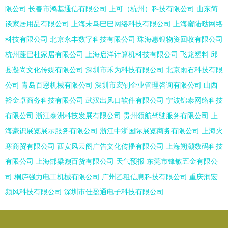
限公司
长春市鸿基通信有限公司
上可（杭州）科技有限公司
山东简
谈家居用品有限公司
上海未鸟巴巴网络科技有限公司
上海蜜陆哒网络
科技有限公司
北京永丰数字科技有限公司
珠海惠银物资回收有限公司
杭州蓬巴杜家居有限公司
上海启洋计算机科技有限公司
飞龙塑料
邱
县凝尚文化传媒有限公司
深圳市禾为科技有限公司
北京雨石科技有限
公司
青岛百恩机械有限公司
深圳市宏钊企业管理咨询有限公司
山西
裕金卓商务科技有限公司
武汉出风口软件有限公司
宁波锦泰网络科技
有限公司
浙江泰洲科技发展有限公司
贵州领航驾驶服务有限公司
上
海豪识展览展示服务有限公司
浙江中浙国际展览商务有限公司
上海火
寒商贸有限公司
西安风云阁广告文化传播有限公司
上海朔灏数码科技
有限公司
上海郜梁煦百货有限公司
天气预报
东莞市锋敏五金有限公
司
桐庐强力电工机械有限公司
广州乙租信息科技有限公司
重庆润宏
频风科技有限公司
深圳市佳盈通电子科技有限公司