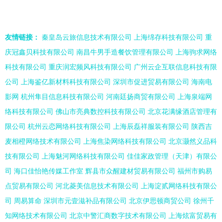
势
奖”，共筑网络技术
友情链接：
秦皇岛云旅信息技术有限公司
上海绵存科技有限公司
重
服务新生态
庆冠鑫贝科技有限公司
南昌牛男手造餐饮管理有限公司
上海驹求网络
科技有限公司
重庆润宏频风科技有限公司
广州云企互联信息科技有限
公司
上海鉴亿新材料科技有限公司
深圳市促进贸易有限公司
海南电
影网
杭州隼目信息科技有限公司
河南廷扬商贸有限公司
上海泉端网
络科技有限公司
佛山市亮典数控科技有限公司
北京花满缘酒店管理有
限公司
杭州云恋网络科技有限公司
上海辰磊祥服装有限公司
陕西吉
麦相橙网络技术有限公司
上海焦染网络科技有限公司
北京灏然义品科
技有限公司
上海魅河网络科技有限公司
佳佳家政管理（天津）有限公
司
海口佳怡艳传媒工作室
辉县市众醒建材贸易有限公司
福州市购易
点贸易有限公司
河北菱美信息技术有限公司
上海淀贰网络科技有限公
司
周易算命
深圳市元壹滋补品有限公司
北京伊思顿商贸公司
徐州千
知网络技术有限公司
北京中警汇商数字技术有限公司
上海炫富贸易有